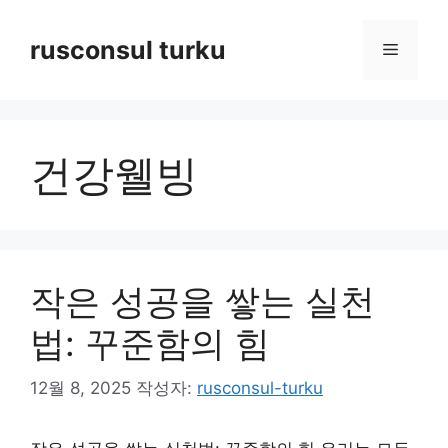
컨
텐
rusconsul turku
메
츠
로
뉴
건
너
건강웰빙
뛰
기
작은 성공을 쌓는 실천
법: 꾸준함의 힘
12월 8, 2025
작성자:
rusconsul-turku