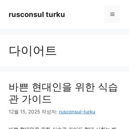
컨
텐
rusconsul turku
메
츠
로
뉴
건
너
다이어트
뛰
기
바쁜 현대인을 위한 식습
관 가이드
12월 15, 2025
작성자:
rusconsul-turku