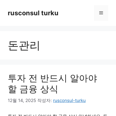
컨
텐
rusconsul turku
메
츠
로
뉴
건
너
돈관리
뛰
기
투자 전 반드시 알아야
할 금융 상식
12월 14, 2025
작성자:
rusconsul-turku